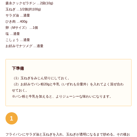
森永クックゼラチン …2袋(10g)
玉ねぎ …1/2個(約100g)
サラダ油 …適量
ひき肉 …400g
卵（Mサイズ） …1個
塩 …適量
こしょう …適量
お好みでナツメグ …適量
下準備
（1）玉ねぎをみじん切りにしておく。
（2）お好みでパン粉20gと牛乳（いずれも分量外）を入れてよく混ぜ合わ
せておく。
※パン粉と牛乳を加えると、よりジューシーな味わいになります。
1
フライパンにサラダ油と玉ねぎを入れ、玉ねぎが透明になるまで炒める。その後お