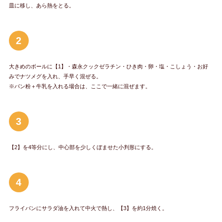
皿に移し、あら熱をとる。
2
大きめのボールに【1】・森永クックゼラチン・ひき肉・卵・塩・こしょう・お好
みでナツメグを入れ、手早く混ぜる。
※パン粉＋牛乳を入れる場合は、ここで一緒に混ぜます。
3
【2】を4等分にし、中心部を少しくぼませた小判形にする。
4
フライパンにサラダ油を入れて中火で熱し、【3】を約1分焼く。