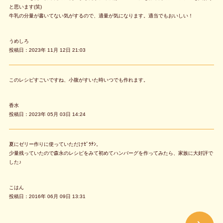
と思います(笑)
牛乳の分量が書いてない気がするので、適量が気になります。適当でもおいしい！
うめしろ
投稿日：2023年 11月 12日 21:03
このレシピすごいですね、小腹がすいた時いつでも作れます。
香水
投稿日：2023年 05月 03日 14:24
夏にゼリー作りに使っていただけｾﾞﾗﾁﾝ。
少量残っていたので森永のレシピをみて初めてハンバーグを作ってみたら、家族に大好評で
した♪
こはん
投稿日：2016年 06月 09日 13:31