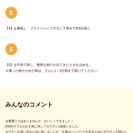
5
【4】を裏返し、フライパンにフタをして弱火で約6分焼く。
6
【5】を竹串で刺し、透明な肉汁が出てきたら火を止める。
※濁った肉汁が出た時は、さらに1～2分弱火で焼いてください。
みんなのコメント
分量通りではありませんが、おいしくできました！
約600グラムのひき肉に対してゼラチン1袋使いました。
ゼラチンを使い切るために使いましたが、今度はハンバーグを作るためにゼラチンを買おう