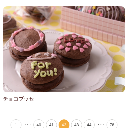
チョコブッセ
・・・
・・・
1
40
41
42
43
44
78