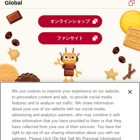
Global
オンラインショップ
ファンサイト
We use cookies to improve your experience on our website,
to personalize content and ads, to provide social media
features and to analyze our traffic. We share information
about your use of our website with our social media,
advertising and analytics partners, who may combine it with
other information that you have provided to them or that they
森永製菓公式アカウント一覧
have collected from your use of their services. You have the
right to opt-out of our sharing information about you with our
サイトマップ
RSSの配信について
プライバシーポリシー
partners. Please click [Do Not Sell My Personal Information]