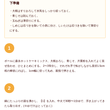
下準備
・大根はすりおろして水気をしっかり絞っておく。
・青じそは刻んでおく。
・玉ねぎは薄切りにする。
・しめじは石づきを除いて小房に分け、しいたけは石づきを除いて薄切り
にする。
1
ボールに森永ホットケーキミックス、大根おろし、青じそ、片栗粉を入れてよく混
ぜ合わせ、ひとまとめにする。 2〜3等分し、それぞれ手で転がしながら直径1.5cm
程の棒状にのばし、1cm幅に切って丸め、親指で押さえる。
2
鍋にたっぷりの湯を沸かし、【1】を入れ、中火で30秒〜1分ゆで、浮き上がってき
たら取り出す。(※ゆで汁はとっておく)