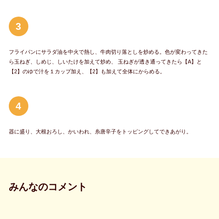
3
フライパンにサラダ油を中火で熱し、牛肉切り落としを炒める。色が変わってきた
ら玉ねぎ、しめじ、しいたけを加えて炒め、 玉ねぎが透き通ってきたら【A】と
【2】のゆで汁を１カップ加え、【2】も加えて全体にからめる。
4
器に盛り、大根おろし、かいわれ、糸唐辛子をトッピングしてできあがり。
みんなのコメント