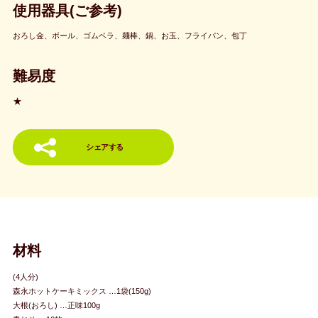
使用器具(ご参考)
おろし金、ボール、ゴムベラ、麺棒、鍋、お玉、フライパン、包丁
難易度
★
シェアする
材料
(4人分)
森永ホットケーキミックス …1袋(150g)
大根(おろし) …正味100g