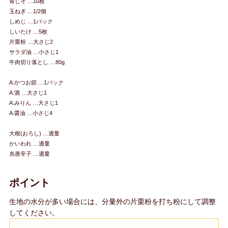
青じそ …10枚
玉ねぎ …1/2個
しめじ …1パック
しいたけ …5枚
片栗粉 …大さじ2
サラダ油 …小さじ1
牛肉切り落とし …80g
A:かつお節 …1パック
A:酒 …大さじ1
A:みりん …大さじ1
A:醤油 …小さじ4
大根(おろし) …適量
かいわれ …適量
糸唐辛子 …適量
ポイント
生地の水分が多い場合には、分量外の片栗粉を打ち粉にして調整
してください。