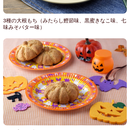
3種の大根もち（みたらし鰹節味、黒蜜きなこ味、七
味みそバター味）