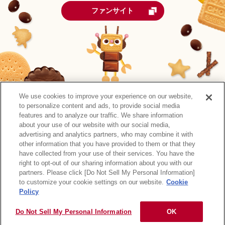
ファンサイト
We use cookies to improve your experience on our website,
to personalize content and ads, to provide social media
features and to analyze our traffic. We share information
about your use of our website with our social media,
advertising and analytics partners, who may combine it with
other information that you have provided to them or that they
森永製菓公式アカウント一覧
have collected from your use of their services. You have the
right to opt-out of our sharing information about you with our
サイトマップ
RSSの配信について
プライバシーポリシー
partners. Please click [Do Not Sell My Personal Information]
ウェブアクセシビリティ
ご利用規約
リンク
to customize your cookie settings on our website.
Cookie
Policy
Do Not Sell My Personal Information
OK
Copyright © MORINAGA & CO., LTD. All rights reserved.