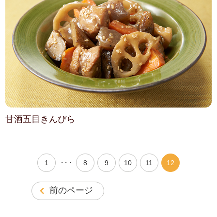
甘酒五目きんぴら
・・・
1
8
9
10
11
12
前のページ