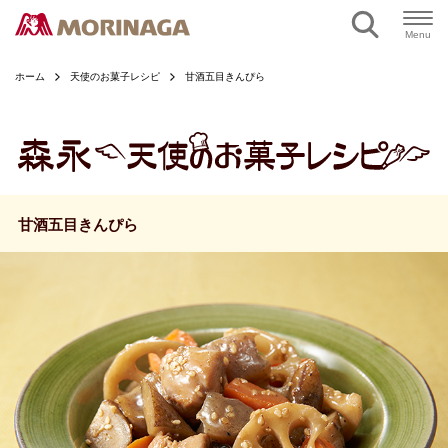
ページの本文へ
Menu
ホーム
天使のお菓子レシピ
甘酒五目きんぴら
甘酒五目きんぴら