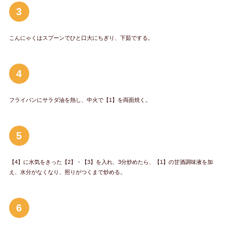
3
こんにゃくはスプーンでひと口大にちぎり、下茹でする。
4
フライパンにサラダ油を熱し、中火で【1】を両面焼く。
5
【4】に水気をきった【2】・【3】を入れ、3分炒めたら、【1】の甘酒調味液を加
え、水分がなくなり、照りがつくまで炒める。
6