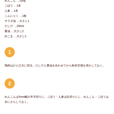
れんこん …150g
ごぼう …1本
人参 …1本
こんにゃく …1枚
サラダ油 …大さじ1
だし汁 …200ml
醤油 …大さじ2
白ごま …大さじ1
1
鶏肉はひと口大に切る。だし汁と醤油を合わせてから粉末甘酒を溶かしておく。
2
れんこんは5mm幅の半月切りに、ごぼう・人参は乱切りにし、れんこん・ごぼうは
水にさらしておく。