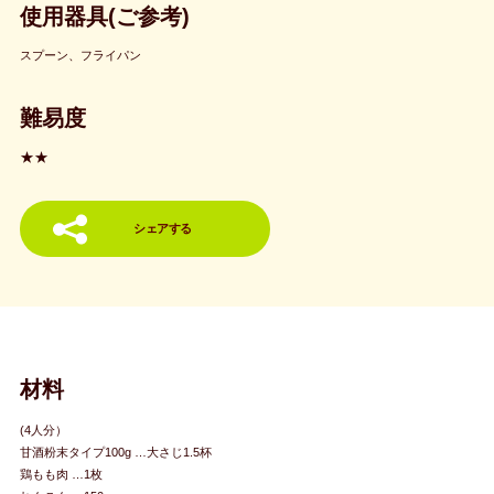
使用器具(ご参考)
スプーン、フライパン
難易度
★★
シェアする
材料
(4人分）
甘酒粉末タイプ100g …大さじ1.5杯
鶏もも肉 …1枚