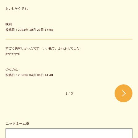
おいしそうです。
咲絢
投稿日：2024年 10月 23日 17:54
すごく美味しかったです！いい色で、ふわふわでした！
d=(^o^)=b
のんのん
投稿日：2023年 04月 06日 14:48
1
/
5
ニックネーム※