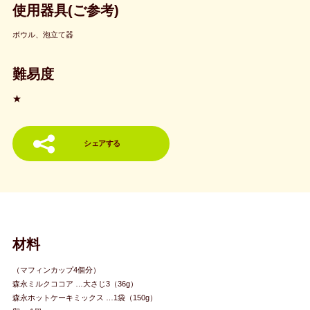
使用器具(ご参考)
ボウル、泡立て器
難易度
★
シェアする
材料
（マフィンカップ4個分）
森永ミルクココア …大さじ3（36g）
森永ホットケーキミックス …1袋（150g）