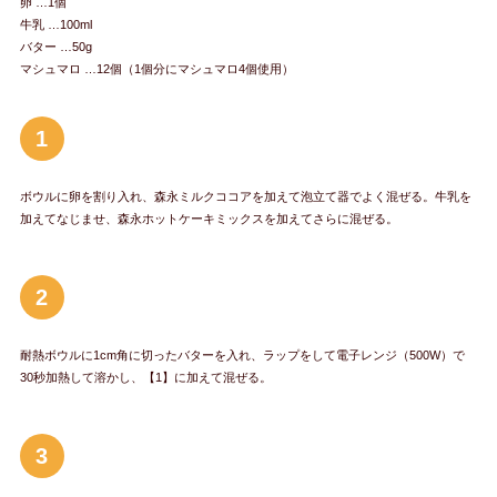
卵 …1個
牛乳 …100ml
バター …50g
マシュマロ …12個（1個分にマシュマロ4個使用）
1
ボウルに卵を割り入れ、森永ミルクココアを加えて泡立て器でよく混ぜる。牛乳を
加えてなじませ、森永ホットケーキミックスを加えてさらに混ぜる。
2
耐熱ボウルに1cm角に切ったバターを入れ、ラップをして電子レンジ（500W）で
30秒加熱して溶かし、【1】に加えて混ぜる。
3