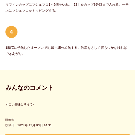
マフィンカップにマシュマロ1～2個をいれ、【3】をカップ8分目まで入れる。一番
上にマシュマロをトッピングする。
4
180℃に予熱したオーブンで約10～15分加熱する。竹串をさして何もつかなければ
できあがり。
みんなのコメント
すごい美味しそうです
咲絢🌸
投稿日：2024年 12月 03日 14:31