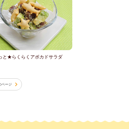
っと★らくらくアボカドサラダ
のページ