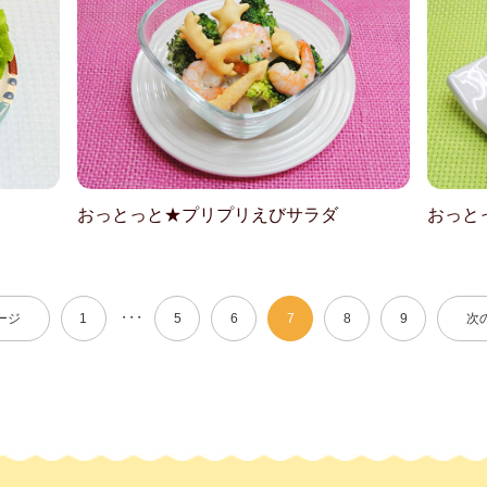
おっとっと★プリプリえびサラダ
おっと
・・・
ージ
1
5
6
7
8
9
次