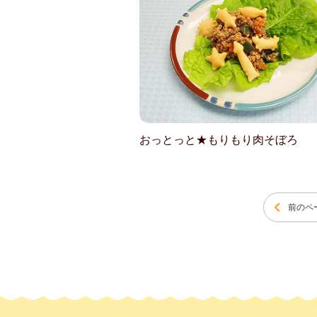
おっとっと★もりもり肉そぼろ
前のペ