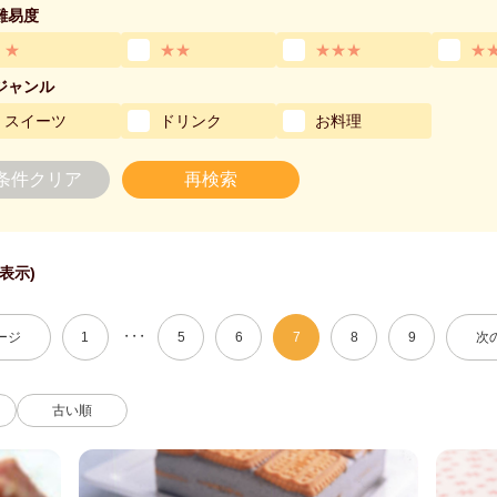
難易度
★
★★
★★★
★
ジャンル
スイーツ
ドリンク
お料理
条件クリア
再検索
件表示)
・・・
ージ
1
5
6
7
8
9
次
古い順