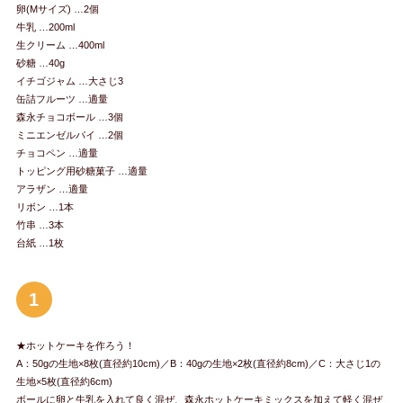
卵(Mサイズ) …2個
牛乳 …200ml
生クリーム …400ml
砂糖 …40g
イチゴジャム …大さじ3
缶詰フルーツ …適量
森永チョコボール …3個
ミニエンゼルパイ …2個
チョコペン …適量
トッピング用砂糖菓子 …適量
アラザン …適量
リボン …1本
竹串 …3本
台紙 …1枚
1
★ホットケーキを作ろう！
A：50gの生地×8枚(直径約10cm)／B：40gの生地×2枚(直径約8cm)／C：大さじ1の
生地×5枚(直径約6cm)
ボールに卵と牛乳を入れて良く混ぜ、森永ホットケーキミックスを加えて軽く混ぜ