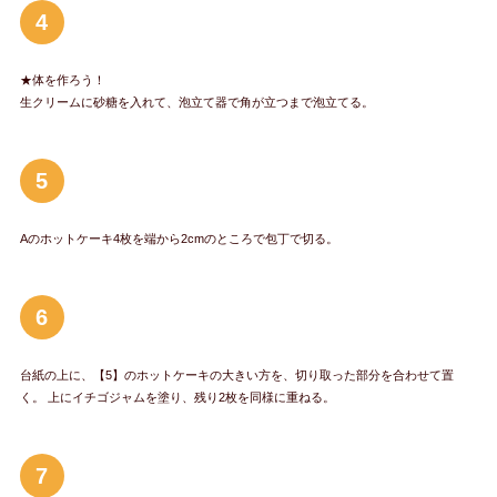
4
★体を作ろう！
生クリームに砂糖を入れて、泡立て器で角が立つまで泡立てる。
5
Aのホットケーキ4枚を端から2cmのところで包丁で切る。
6
台紙の上に、【5】のホットケーキの大きい方を、切り取った部分を合わせて置
く。 上にイチゴジャムを塗り、残り2枚を同様に重ねる。
7