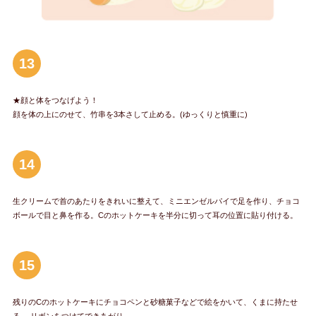
13
★顔と体をつなげよう！
顔を体の上にのせて、竹串を3本さして止める。(ゆっくりと慎重に)
14
生クリームで首のあたりをきれいに整えて、ミニエンゼルパイで足を作り、チョコ
ボールで目と鼻を作る。Cのホットケーキを半分に切って耳の位置に貼り付ける。
15
残りのCのホットケーキにチョコペンと砂糖菓子などで絵をかいて、くまに持たせ
る。 リボンをつけてできあがり。