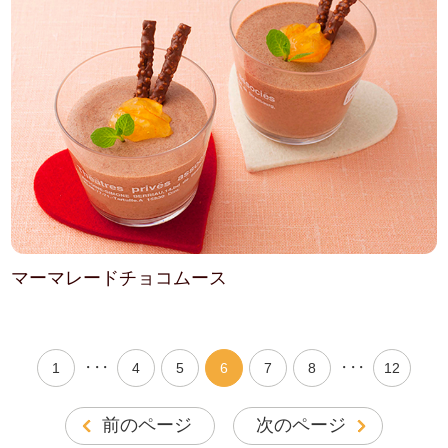
マーマレードチョコムース
・・・
・・・
1
4
5
6
7
8
12
前のページ
次のページ