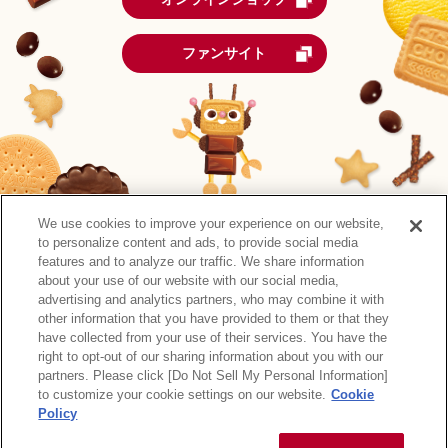
ファンサイト
We use cookies to improve your experience on our website,
to personalize content and ads, to provide social media
features and to analyze our traffic. We share information
about your use of our website with our social media,
advertising and analytics partners, who may combine it with
other information that you have provided to them or that they
森永製菓公式アカウント一覧
have collected from your use of their services. You have the
right to opt-out of our sharing information about you with our
サイトマップ
RSSの配信について
プライバシーポリシー
partners. Please click [Do Not Sell My Personal Information]
ウェブアクセシビリティ
ご利用規約
リンク
to customize your cookie settings on our website.
Cookie
Policy