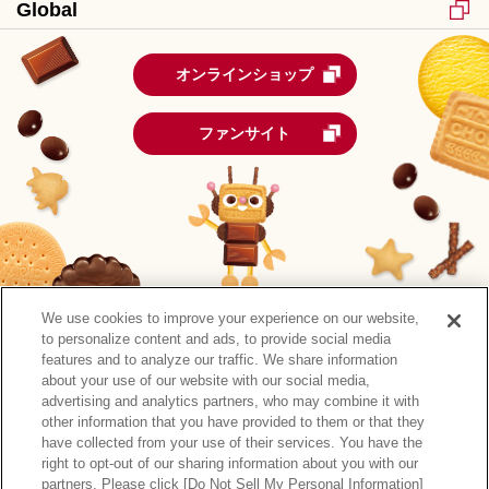
Global
オンラインショップ
ファンサイト
We use cookies to improve your experience on our website,
to personalize content and ads, to provide social media
features and to analyze our traffic. We share information
about your use of our website with our social media,
advertising and analytics partners, who may combine it with
other information that you have provided to them or that they
森永製菓公式アカウント一覧
have collected from your use of their services. You have the
right to opt-out of our sharing information about you with our
サイトマップ
RSSの配信について
プライバシーポリシー
partners. Please click [Do Not Sell My Personal Information]