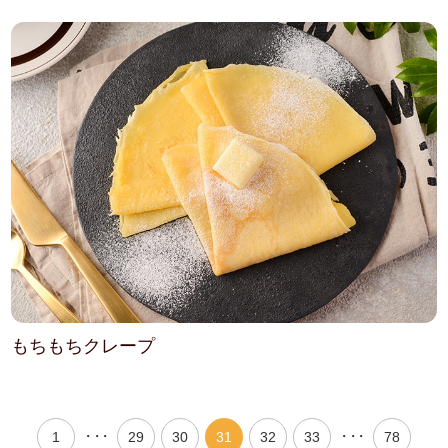
もちもちクレープ
・・・
・・・
1
29
30
31
32
33
78