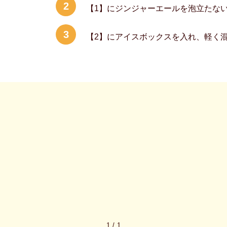
2
【1】にジンジャーエールを泡立たな
3
【2】にアイスボックスを入れ、軽く
1
/
1