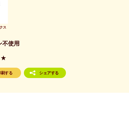
クス
ン不使用
★
印刷する
シェアする