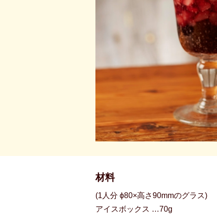
材料
(1人分 ϕ80×高さ90mmのグラス)
アイスボックス …70g