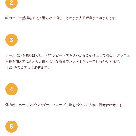
2
純ココアに熱湯を加えて滑らかに混ぜ、そのまま人肌程度まで冷まします。
3
ボールに卵を割りほぐし、バニラビーンズをさやからこそげ出して混ぜ、 グラニュ
ー糖を加えてふんわりと白っぽくなるまでハンドミキサーでしっかりと混ぜ、
【2】を加えてよく混ぜます。
4
薄力粉、ベーキングパウダー、クローブ、塩をボウルに入れて混ぜ合わせます。
5