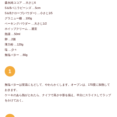
森永純ココア …大さじ6
S＆Bバニラビーンズ …5cm
S＆Bクローブ(パウダー) …小さじ1/5
グラニュー糖 …100g
ベーキングパウダー …大さじ1/2
ホイップクリーム …適宜
熱湯 …50ml
卵 …2個
薄力粉 …120g
塩 …少々
無塩バター …80g
1
無塩バターは室温にもどして、やわらかくします。オーブンは、170度に加熱して
おきます。
ケーキのあら熱がとれたら、ナイフで高さや形を揃え、半分にスライスしてラップ
をかけておく。