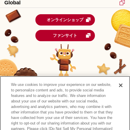
Global
オンラインショップ
ファンサイト
We use cookies to improve your experience on our website,
to personalize content and ads, to provide social media
features and to analyze our traffic. We share information
about your use of our website with our social media,
advertising and analytics partners, who may combine it with
other information that you have provided to them or that they
森永製菓公式アカウント一覧
have collected from your use of their services. You have the
right to opt-out of our sharing information about you with our
サイトマップ
RSSの配信について
プライバシーポリシー
partners. Please click [Do Not Sell My Personal Information]