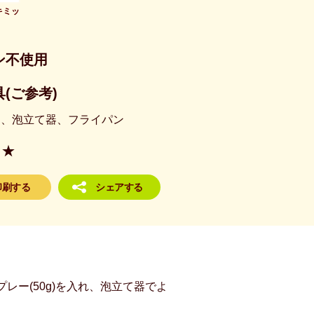
キミッ
ン不使用
(ご参考)
個、泡立て器、フライパン
★
印刷する
シェアする
レー(50g)を入れ、泡立て器でよ