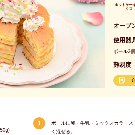
ホットケー
クス
オーブ
使用器具
ボール2
難易度
1
ボールに卵・牛乳・ミックスカラースプ
0g)
く混ぜる。