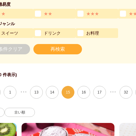
難易度
★
★★
★★★
★
ジャンル
スイーツ
ドリンク
お料理
条件クリア
再検索
0 件表示)
・・・
・・・
1
13
14
15
16
17
32
古い順