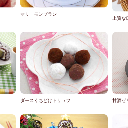
マリーモンブラン
上質な
ダースくちどけトリュフ
甘酒ゼ