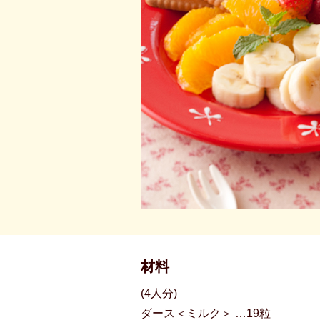
材料
(4人分)
ダース＜ミルク＞ …19粒