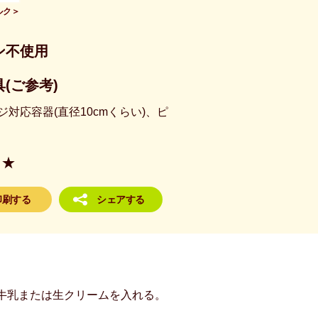
ルク＞
ン不使用
(ご参考)
対応容器(直径10cmくらい)、ピ
★
印刷する
シェアする
牛乳または生クリームを入れる。