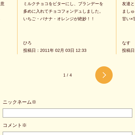
の意
ミルクチョコをビターにし、ブランデーを
友達と
多めに入れてチョコフォンデュしました。
ましゅ
み
いちご・バナナ・オレンジが絶妙！！
甘い×
ひろ
なす
投稿日：2011年 02月 03日 12:33
投稿日：
1
/
4
ニックネーム※
コメント※