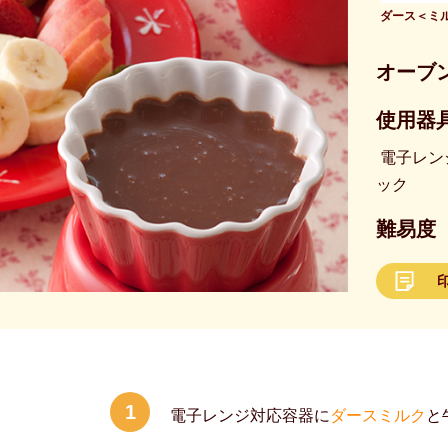
ダース＜ミ
オーブ
使用器具
電子レンジ
ック
難易度
1
電子レンジ対応容器に
ダースミルク
と