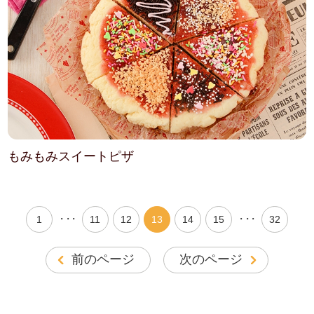
もみもみスイートピザ
・・・
・・・
1
11
12
13
14
15
32
前のページ
次のページ