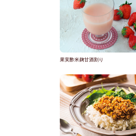
果実酢米麹甘酒割り