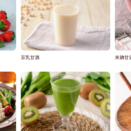
豆乳甘酒
米麹甘