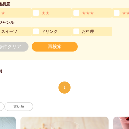
難易度
★
★★
★★★
★
ジャンル
スイーツ
ドリンク
お料理
条件クリア
再検索
)
1
古い順