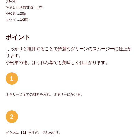
(1杯分)
やさしい米麹甘酒 …1本
小松菜 …20g
キウイ …1/2個
ポイント
しっかりと撹拌することで綺麗なグリーンのスムージーに仕上が
ります。
小松菜の他、ほうれん草でも美味しく仕上がります。
1
ミキサーに全ての材料を入れ、ミキサーにかける。
2
グラスに【1】を注ぎ、できあがり。