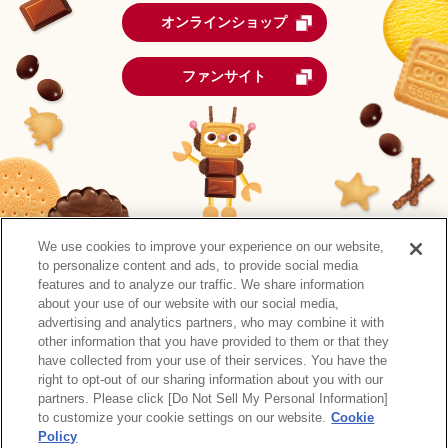
オンラインショップ
ファンサイト
We use cookies to improve your experience on our website,
to personalize content and ads, to provide social media
features and to analyze our traffic. We share information
about your use of our website with our social media,
advertising and analytics partners, who may combine it with
other information that you have provided to them or that they
森永製菓公式アカウント一覧
have collected from your use of their services. You have the
right to opt-out of our sharing information about you with our
サイトマップ
RSSの配信について
プライバシーポリシー
partners. Please click [Do Not Sell My Personal Information]
ウェブアクセシビリティ
ご利用規約
リンク
to customize your cookie settings on our website.
Cookie
Policy