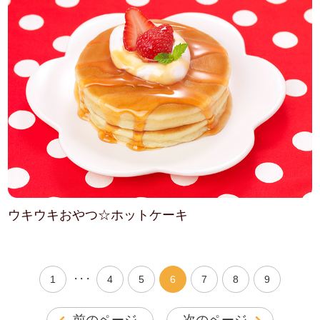
ウキウキおやつ☆ホットケーキ
・・・
1
4
5
6
7
8
9