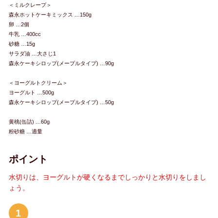
＜ミルクレープ＞
森永ホットケーキミックス …150g
卵 …2個
牛乳 …400cc
砂糖 …15g
サラダ油 …大さじ1
森永ケーキシロップ(メープルタイプ) …90g
＜ヨーグルトクリーム＞
ヨーグルト …500g
森永ケーキシロップ(メープルタイプ) …50g
黄桃(缶詰) …60g
粉砂糖 …適量
ポイント
水切りは、ヨーグルトが硬くなるまでしっかりと水切りをしまし
ょう。
1