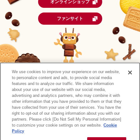
オンラインショップ
ファンサイト
We use cookies to improve your experience on our website,
to personalize content and ads, to provide social media
features and to analyze our traffic. We share information
about your use of our website with our social media,
advertising and analytics partners, who may combine it with
other information that you have provided to them or that they
森永製菓公式アカウント一覧
have collected from your use of their services. You have the
right to opt-out of our sharing information about you with our
サイトマップ
RSSの配信について
プライバシーポリシー
partners. Please click [Do Not Sell My Personal Information]
ウェブアクセシビリティ
ご利用規約
リンク
to customize your cookie settings on our website.
Cookie
Policy