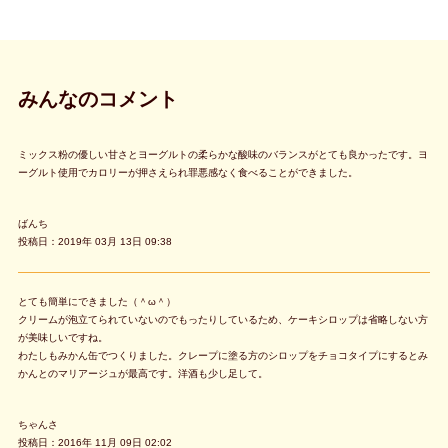
みんなのコメント
ミックス粉の優しい甘さとヨーグルトの柔らかな酸味のバランスがとても良かったです。ヨ
ーグルト使用でカロリーが押さえられ罪悪感なく食べることができました。
ばんち
投稿日：2019年 03月 13日 09:38
とても簡単にできました（＾ω＾）
クリームが泡立てられていないのでもったりしているため、ケーキシロップは省略しない方
が美味しいですね。
わたしもみかん缶でつくりました。クレープに塗る方のシロップをチョコタイプにするとみ
かんとのマリアージュが最高です。洋酒も少し足して。
ちゃんさ
投稿日：2016年 11月 09日 02:02