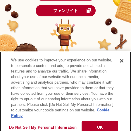
ファンサイト
We use cookies to improve your experience on our website,
to personalize content and ads, to provide social media
features and to analyze our traffic. We share information
about your use of our website with our social media,
advertising and analytics partners, who may combine it with
other information that you have provided to them or that they
森永製菓公式アカウント一覧
have collected from your use of their services. You have the
right to opt-out of our sharing information about you with our
サイトマップ
RSSの配信について
プライバシーポリシー
partners. Please click [Do Not Sell My Personal Information]
ウェブアクセシビリティ
ご利用規約
リンク
to customize your cookie settings on our website.
Cookie
Policy
Do Not Sell My Personal Information
OK
Copyright © MORINAGA & CO., LTD. All rights reserved.