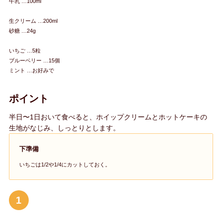
牛乳 …100ml
生クリーム …200ml
砂糖 …24g
いちご …5粒
ブルーベリー …15個
ミント …お好みで
ポイント
半日〜1日おいて食べると、ホイップクリームとホットケーキの
生地がなじみ、しっとりとします。
下準備
いちごは1/2や1/4にカットしておく。
1