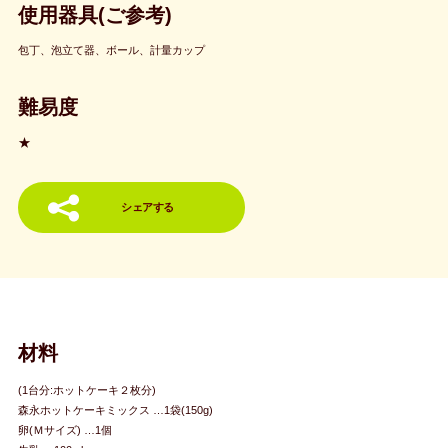
使用器具(ご参考)
包丁、泡立て器、ボール、計量カップ
難易度
★
シェアする
材料
(1台分:ホットケーキ２枚分)
森永ホットケーキミックス …1袋(150g)
卵(Ｍサイズ) …1個