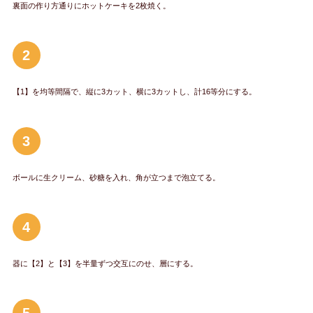
裏面の作り方通りにホットケーキを2枚焼く。
2
【1】を均等間隔で、縦に3カット、横に3カットし、計16等分にする。
3
ボールに生クリーム、砂糖を入れ、角が立つまで泡立てる。
4
器に【2】と【3】を半量ずつ交互にのせ、層にする。
5