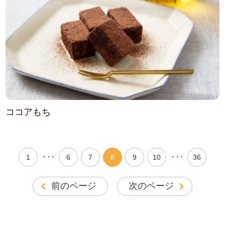
ココアもち
・・・
・・・
1
6
7
8
9
10
36
前のページ
次のページ