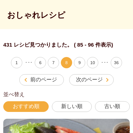
おしゃれレシピ
431 レシピ見つかりました。 ( 85 - 96 件表示)
・・・
・・・
1
6
7
8
9
10
36
前のページ
次のページ
並べ替え
おすすめ順
新しい順
古い順