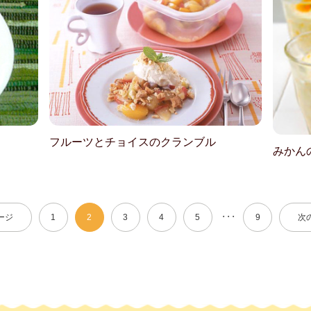
フルーツとチョイスのクランブル
みかん
・・・
ージ
1
2
3
4
5
9
次