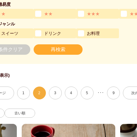
難易度
★
★★
★★★
★
ジャンル
スイーツ
ドリンク
お料理
条件クリア
再検索
件表示)
・・・
ージ
1
2
3
4
5
9
次
古い順