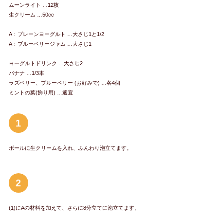
ムーンライト …12枚
生クリーム …50cc
A：プレーンヨーグルト …大さじ1と1/2
A：ブルーベリージャム …大さじ1
ヨーグルトドリンク …大さじ2
バナナ …1/3本
ラズベリー、ブルーベリー (お好みで) …各4個
ミントの葉(飾り用) …適宜
1
ボールに生クリームを入れ、ふんわり泡立てます。
2
(1)にAの材料を加えて、さらに8分立てに泡立てます。