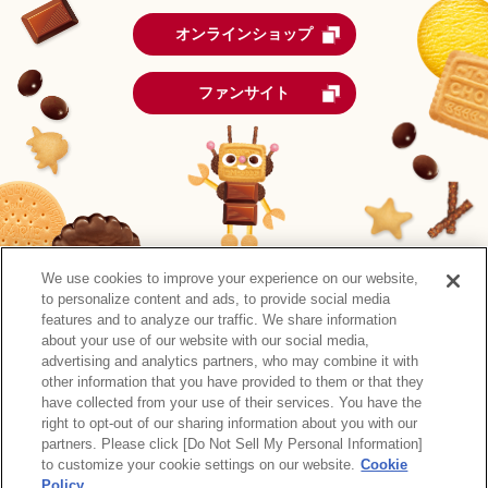
オンラインショップ
ファンサイト
We use cookies to improve your experience on our website,
to personalize content and ads, to provide social media
features and to analyze our traffic. We share information
about your use of our website with our social media,
advertising and analytics partners, who may combine it with
other information that you have provided to them or that they
森永製菓公式アカウント一覧
have collected from your use of their services. You have the
right to opt-out of our sharing information about you with our
サイトマップ
RSSの配信について
プライバシーポリシー
partners. Please click [Do Not Sell My Personal Information]
ウェブアクセシビリティ
ご利用規約
リンク
to customize your cookie settings on our website.
Cookie
Policy