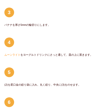
3
バナナを厚さ5mmの輪切りにします。
4
ムーンライト
をヨーグルトドリンクにさっと通して、皿の上に置きます。
5
(2)を星口金の絞り袋に入れ、丸く絞り、中央に(3)をのせます。
6