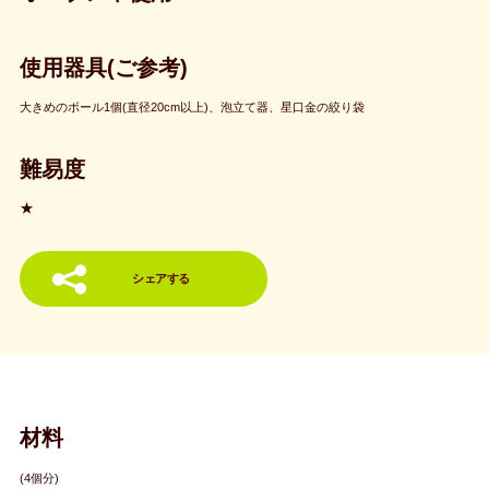
使用器具(ご参考)
大きめのボール1個(直径20cm以上)、泡立て器、星口金の絞り袋
難易度
★
シェアする
材料
(4個分)