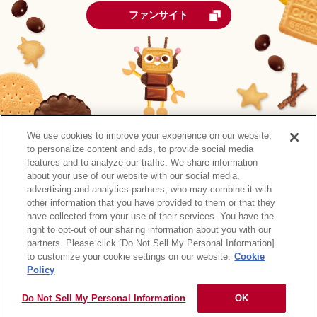
ファンサイト
We use cookies to improve your experience on our website,
to personalize content and ads, to provide social media
features and to analyze our traffic. We share information
about your use of our website with our social media,
advertising and analytics partners, who may combine it with
other information that you have provided to them or that they
森永製菓公式アカウント一覧
have collected from your use of their services. You have the
right to opt-out of our sharing information about you with our
サイトマップ
RSSの配信について
プライバシーポリシー
partners. Please click [Do Not Sell My Personal Information]
ウェブアクセシビリティ
ご利用規約
リンク
to customize your cookie settings on our website.
Cookie
Policy
Do Not Sell My Personal Information
OK
Copyright © MORINAGA & CO., LTD. All rights reserved.