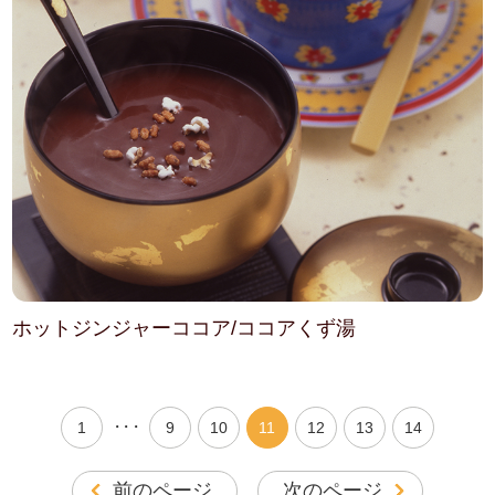
ホットジンジャーココア/ココアくず湯
・・・
1
9
10
11
12
13
14
前のページ
次のページ