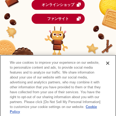
オンラインショップ
ファンサイト
We use cookies to improve your experience on our website,
to personalize content and ads, to provide social media
features and to analyze our traffic. We share information
about your use of our website with our social media,
advertising and analytics partners, who may combine it with
other information that you have provided to them or that they
森永製菓公式アカウント一覧
have collected from your use of their services. You have the
right to opt-out of our sharing information about you with our
サイトマップ
RSSの配信について
プライバシーポリシー
partners. Please click [Do Not Sell My Personal Information]
ウェブアクセシビリティ
ご利用規約
リンク
to customize your cookie settings on our website.
Cookie
Policy