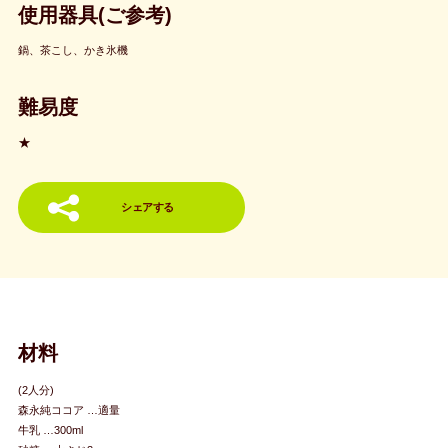
使用器具(ご参考)
鍋、茶こし、かき氷機
難易度
★
シェアする
材料
(2人分)
森永純ココア …適量
牛乳 …300ml