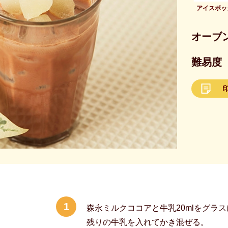
アイスボッ
オーブ
難易度
1
森永ミルクココアと牛乳20mlをグラ
残りの牛乳を入れてかき混ぜる。