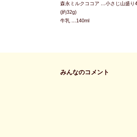
森永ミルクココア …小さじ山盛り
(約32g)
牛乳 …140ml
みんなのコメント