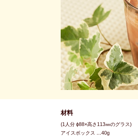
材料
(1人分 ϕ88×高さ113㎜のグラス)
アイスボックス …40g