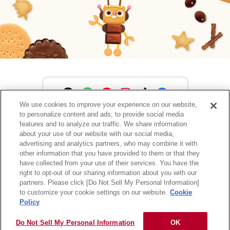
We use cookies to improve your experience on our website,
to personalize content and ads, to provide social media
森永製菓公式アカウント一覧
features and to analyze our traffic. We share information
about your use of our website with our social media,
advertising and analytics partners, who may combine it with
other information that you have provided to them or that they
have collected from your use of their services. You have the
サイトマップ
RSSの配信について
プライバシーポリシー
right to opt-out of our sharing information about you with our
ウェブアクセシビリティ
ご利用規約
リンク
partners. Please click [Do Not Sell My Personal Information]
to customize your cookie settings on our website.
Cookie
Policy
Do Not Sell My Personal Information
OK
Copyright © MORINAGA & CO., LTD. All rights reserved.