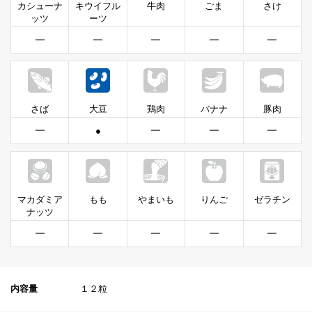
カシューナ
キウイフル
牛肉
ごま
さけ
ッツ
ーツ
━
━
━
━
━
さば
大豆
鶏肉
バナナ
豚肉
━
●
━
━
━
マカダミア
もも
やまいも
りんご
ゼラチン
ナッツ
━
━
━
━
━
内容量
１２粒