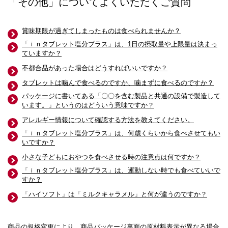
「その他」についてよくいただくご質問
賞味期限が過ぎてしまったものは食べられませんか？
「ｉｎタブレット塩分プラス」は、1日の摂取量や上限量は決まっ
ていますか？
不都合品があった場合はどうすればいいですか？
タブレットは噛んで食べるのですか、噛まずに食べるのですか？
パッケージに書いてある「〇〇を含む製品と共通の設備で製造して
います。」というのはどういう意味ですか？
アレルギー情報について確認する方法を教えてください。
「ｉｎタブレット塩分プラス」は、何歳くらいから食べさせてもい
いですか？
小さな子どもにおやつを食べさせる時の注意点は何ですか？
「ｉｎタブレット塩分プラス」は、運動しない時でも食べていいで
すか？
「ハイソフト」は「ミルクキャラメル」と何が違うのですか？
商品の規格変更により、商品パッケージ裏面の原材料表示が異なる場合