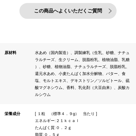
この商品へよくいただくご質問
原材料
水あめ（国内製造）、調製練乳（生乳、砂糖、ナチュ
ラルチーズ、生クリーム、脱脂粉乳、植物油脂、乳糖
）、砂糖、植物油脂、ナチュラルチーズ、脱脂粉乳、
還元水あめ、小麦たんぱく加水分解物、バター、食
塩、モルトエキス、デキストリン／ソルビトール、硫
酸マグネシウム、香料、乳化剤（大豆由来）、炭酸カ
ルシウム
栄養成分
[ １粒 （標準４．９g） 当たり ]
エネルギー:２１ｋｃａｌ
たんぱく質:０．２ｇ
脂質:０．５ｇ