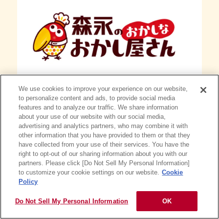
We use cookies to improve your experience on our website,
森永製菓アンテナショップ「おかしなお
to personalize content and ads, to provide social media
features and to analyze our traffic. We share information
かし屋さん」でしか買えない、おかしや
about your use of our website with our social media,
グッズをご紹介！
advertising and analytics partners, who may combine it with
other information that you have provided to them or that they
have collected from your use of their services. You have the
right to opt-out of our sharing information about you with our
くわしくはこちら
partners. Please click [Do Not Sell My Personal Information]
to customize your cookie settings on our website.
Cookie
Policy
Do Not Sell My Personal Information
OK