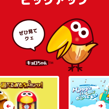
ぜひ見て
クェ