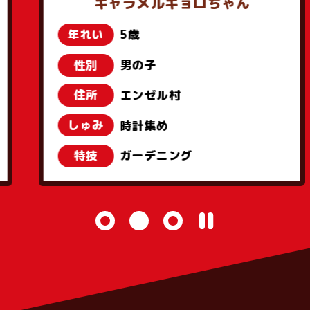
キャラメルキョロちゃん
年れい
5歳
性別
男の子
住所
エンゼル村
しゅみ
時計集め
特技
ガーデニング