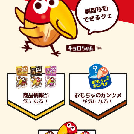
瞬間移動
できるクェ
商品情報
おもちゃのカンヅメ
が
気になる！
が
気になる！