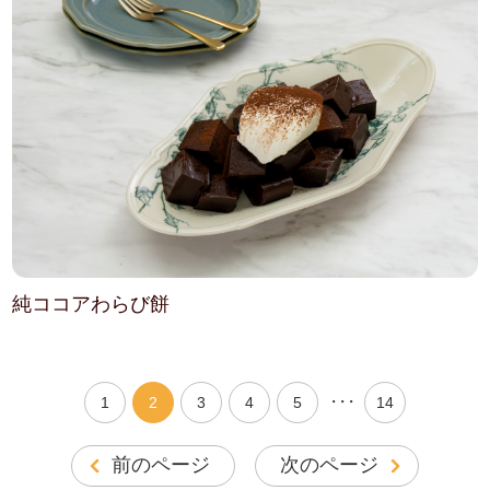
純ココアわらび餅
・・・
1
2
3
4
5
14
前のページ
次のページ