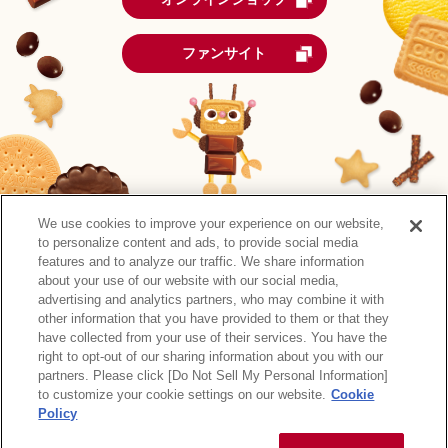
ファンサイト
We use cookies to improve your experience on our website,
to personalize content and ads, to provide social media
features and to analyze our traffic. We share information
about your use of our website with our social media,
advertising and analytics partners, who may combine it with
other information that you have provided to them or that they
森永製菓公式アカウント一覧
have collected from your use of their services. You have the
right to opt-out of our sharing information about you with our
サイトマップ
RSSの配信について
プライバシーポリシー
partners. Please click [Do Not Sell My Personal Information]
ウェブアクセシビリティ
ご利用規約
リンク
to customize your cookie settings on our website.
Cookie
Policy