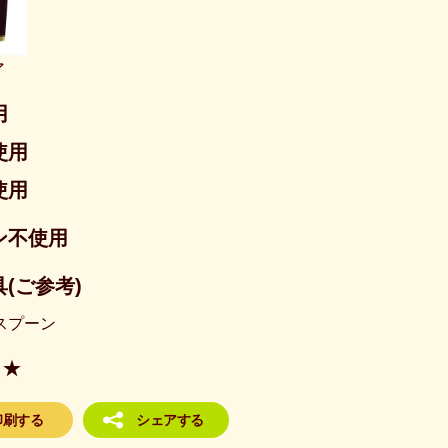
ア
用
使用
使用
ン不使用
(ご参考)
スプーン
★
印刷する
シェアする