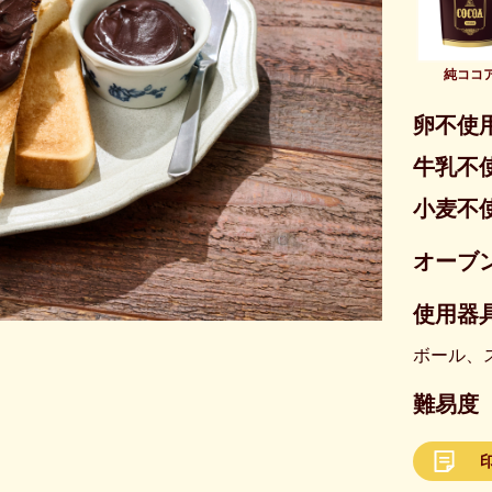
純ココ
卵不使
牛乳不
小麦不
オーブ
使用器具
ボール、
難易度