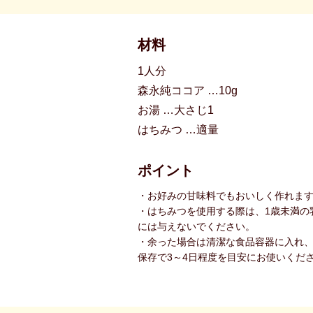
材料
1人分
森永純ココア …10g
お湯 …大さじ1
はちみつ …適量
ポイント
・お好みの甘味料でもおいしく作れま
・はちみつを使用する際は、1歳未満の
には与えないでください。
・余った場合は清潔な食品容器に入れ
保存で3～4日程度を目安にお使いくだ