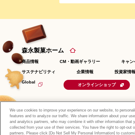
森永製菓ホーム
商品情報
CM・動画ギャラリー
キャン
サステナビリティ
企業情報
投資家情報
Global
オンラインショップ
We use cookies to improve your experience on our website, to personali
features and to analyze our traffic. We share information about your use
and analytics partners, who may combine it with other information that 
collected from your use of their services. You have the right to opt-out 
サイトマップ
RSSの配信について
プライバシーポ
partners. Please click [Do Not Sell My Personal Information] to customi