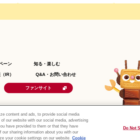
ペーン
知る・楽しむ
（IR）
Q&A・お問い合わせ
ファンサイト
ze content and ads, to provide social media
 of our website with our social media, advertising
you have provided to them or that they have
Do Not S
of our sharing information about you with our
リシー
ウェブアクセシビリティ
ご利用規約
リンク
ze your cookie settings on our website.
Cookie