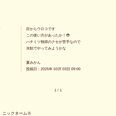
で
目からウロコです
す
この使い方があったか！😳
ハチミツ独得のクセが苦手なので
水飴でやってみようかな
夏みかん
投稿日：2025年 03月 03日 09:00
1
/
1
ニックネーム※