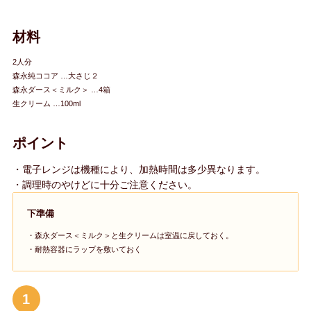
材料
2人分
森永純ココア …大さじ２
森永ダース＜ミルク＞ …4箱
生クリーム …100ml
ポイント
・電子レンジは機種により、加熱時間は多少異なります。
・調理時のやけどに十分ご注意ください。
下準備
・森永ダース＜ミルク＞と生クリームは室温に戻しておく。
・耐熱容器にラップを敷いておく
1