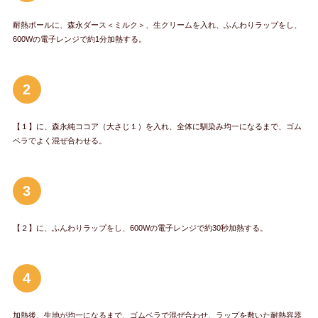
耐熱ボールに、森永ダース＜ミルク＞、生クリームを入れ、ふんわりラップをし、
600Wの電子レンジで約1分加熱する。
2
【１】に、森永純ココア（大さじ１）を入れ、全体に馴染み均一になるまで、ゴム
ベラでよく混ぜ合わせる。
3
【２】に、ふんわりラップをし、600Wの電子レンジで約30秒加熱する。
4
加熱後、生地が均一になるまで、ゴムベラで混ぜ合わせ、ラップを敷いた耐熱容器