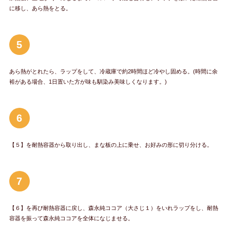
に移し、あら熱をとる。
5
あら熱がとれたら、ラップをして、冷蔵庫で約2時間ほど冷やし固める。(時間に余
裕がある場合、1日置いた方が味も馴染み美味しくなります。)
6
【５】を耐熱容器から取り出し、まな板の上に乗せ、お好みの形に切り分ける。
7
【６】を再び耐熱容器に戻し、森永純ココア（大さじ１）をいれラップをし、耐熱
容器を振って森永純ココアを全体になじませる。