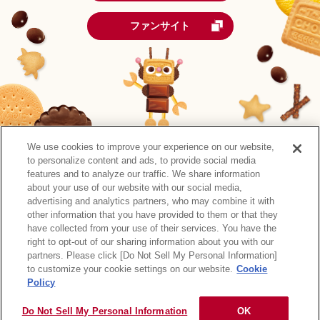
ファンサイト
We use cookies to improve your experience on our website,
to personalize content and ads, to provide social media
features and to analyze our traffic. We share information
about your use of our website with our social media,
advertising and analytics partners, who may combine it with
other information that you have provided to them or that they
森永製菓公式アカウント一覧
have collected from your use of their services. You have the
right to opt-out of our sharing information about you with our
サイトマップ
RSSの配信について
プライバシーポリシー
partners. Please click [Do Not Sell My Personal Information]
ウェブアクセシビリティ
ご利用規約
リンク
to customize your cookie settings on our website.
Cookie
Policy
Do Not Sell My Personal Information
OK
Copyright © MORINAGA & CO., LTD. All rights reserved.