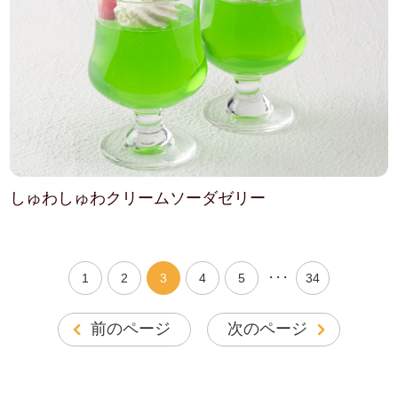
しゅわしゅわクリームソーダゼリー
・・・
1
2
3
4
5
34
前のページ
次のページ