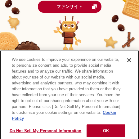
ファンサイト
We use cookies to improve your experience on our website,
to personalize content and ads, to provide social media
features and to analyze our traffic. We share information
about your use of our website with our social media,
advertising and analytics partners, who may combine it with
other information that you have provided to them or that they
森永製菓公式アカウント一覧
have collected from your use of their services. You have the
right to opt-out of our sharing information about you with our
サイトマップ
RSSの配信について
プライバシーポリシー
partners. Please click [Do Not Sell My Personal Information]
ウェブアクセシビリティ
ご利用規約
リンク
to customize your cookie settings on our website.
Cookie
Policy
Do Not Sell My Personal Information
OK
Copyright © MORINAGA & CO., LTD. All rights reserved.