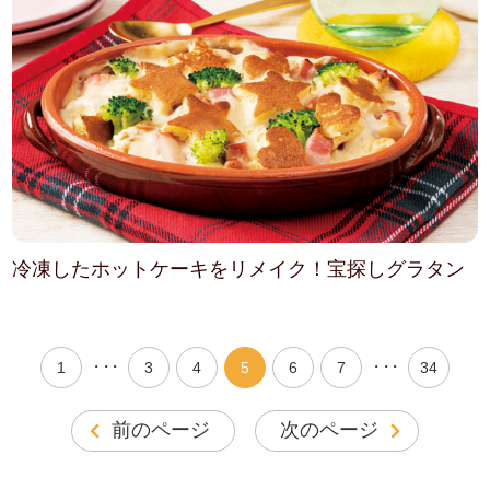
冷凍したホットケーキをリメイク！宝探しグラタン
・・・
・・・
1
3
4
5
6
7
34
前のページ
次のページ