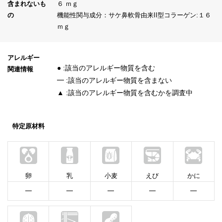
含まれないも
６ ｍｇ
の
機能性関与成分：サケ鼻軟骨由来II型コラーゲン:１６
ｍｇ
アレルギー
● :該当のアレルギー物質を含む
関連情報
━ :該当のアレルギー物質を含まない
▲ :該当のアレルギー物質を含むかを調査中
特定原材料
卵
乳
小麦
えび
かに
━
━
━
━
━