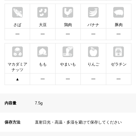
さば
大豆
鶏肉
バナナ
豚肉
━
━
━
━
━
マカダミア
もも
やまいも
りんご
ゼラチン
ナッツ
▲
━
━
━
━
内容量
7.5g
保存方法
直射日光・高温・多湿を避けて保存してください