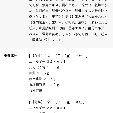
でん粉、魚介エキス、昆布エキス、乾のり、乾燥わか
め、魚類粉末、酵母パウダー、酵母エキス／酸化防止
剤（Ｖ．Ｅ）【里芋と油揚げ】米みそ（大豆を含む）
（国内製造）、里いも、小松菜、油揚げ、あわせだし
粉末、和風調味料、砂糖、昆布エキス、酵母エキス、
みりん、還元水あめ、じゃがいもでん粉、いりこ粉末
／酸化防止剤（Ｖ．Ｅ）
栄養成分
[ 【なす】１袋 （７．２g） 当たり ]
エネルギー:３２ｋｃａｌ
たんぱく質:１．６ｇ
脂質:１．６ｇ
炭水化物:２．７ｇ
食塩相当量:１．２ｇ
（推定値）
[ 【野菜】１袋 （７．０g） 当たり ]
エネルギー:２５ｋｃａｌ