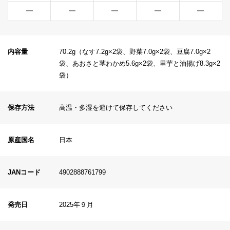
━
━
━
━
━
内容量
70.2g（なす7.2g×2袋、野菜7.0g×2袋、豆腐7.0g×2
袋、あおさと茎わかめ5.6g×2袋、里芋と油揚げ8.3g×2
袋）
保存方法
高温・多湿を避けて保存してください
原産国名
日本
JANコード
4902888761799
発売日
2025年９月