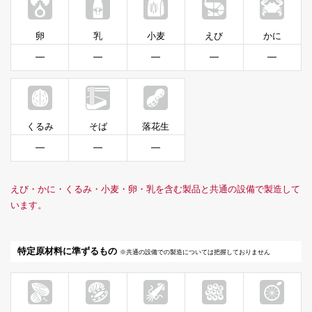
卵
乳
小麦
えび
かに
━
━
━
━
━
くるみ
そば
落花生
━
━
━
えび・かに・くるみ・小麦・卵・乳を含む製品と共通の設備で製造して
います。
特定原材料に準ずるもの
※共通の設備での製造については把握しておりません