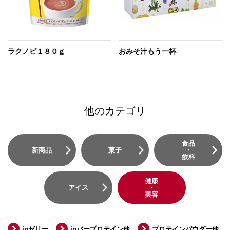
ラクノビ１８０ｇ
おみそ汁もう一杯
他のカテゴリ
食品
新商品
菓子
・
飲料
健康
アイス
・
美容
inゼリー
inバープロテイン他
プロテインパウダー他