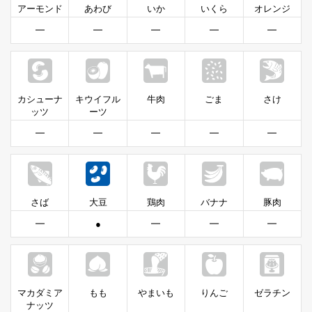
アーモンド
あわび
いか
いくら
オレンジ
━
━
━
━
━
カシューナ
キウイフル
牛肉
ごま
さけ
ッツ
ーツ
━
━
━
━
━
さば
大豆
鶏肉
バナナ
豚肉
━
●
━
━
━
マカダミア
もも
やまいも
りんご
ゼラチン
ナッツ