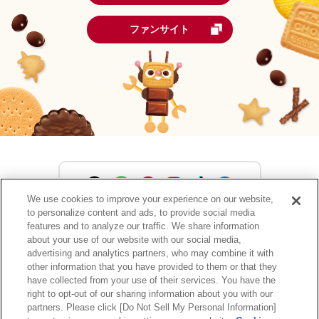
ファンサイト
We use cookies to improve your experience on our website,
to personalize content and ads, to provide social media
森永製菓公式アカウント一覧
features and to analyze our traffic. We share information
about your use of our website with our social media,
advertising and analytics partners, who may combine it with
other information that you have provided to them or that they
have collected from your use of their services. You have the
サイトマップ
RSSの配信について
プライバシーポリシー
right to opt-out of our sharing information about you with our
ウェブアクセシビリティ
ご利用規約
リンク
partners. Please click [Do Not Sell My Personal Information]