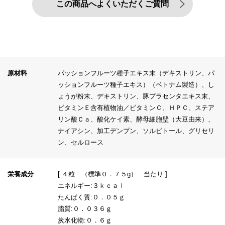
この商品へよくいただくご質問
原材料
パッションフルーツ種子エキス末（デキストリン、パ
ッションフルーツ種子エキス）（ベトナム製造）、し
ょうが粉末、デキストリン、豚プラセンタエキス末、
ビタミンＥ含有植物油／ビタミンＣ、ＨＰＣ、ステア
リン酸Ｃａ、酸化ケイ素、酵母細胞壁（大豆由来）、
ナイアシン、加工デンプン、ソルビトール、グリセリ
ン、セルロース
栄養成分
[ ４粒 （標準０．７５g） 当たり ]
エネルギー:３ｋｃａｌ
たんぱく質:０．０５ｇ
脂質:０．０３６ｇ
炭水化物:０．６ｇ