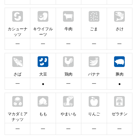
カシューナ
キウイフル
牛肉
ごま
さけ
ッツ
ーツ
━
━
━
━
━
さば
大豆
鶏肉
バナナ
豚肉
━
●
━
━
●
マカダミア
もも
やまいも
りんご
ゼラチン
ナッツ
━
━
━
━
━