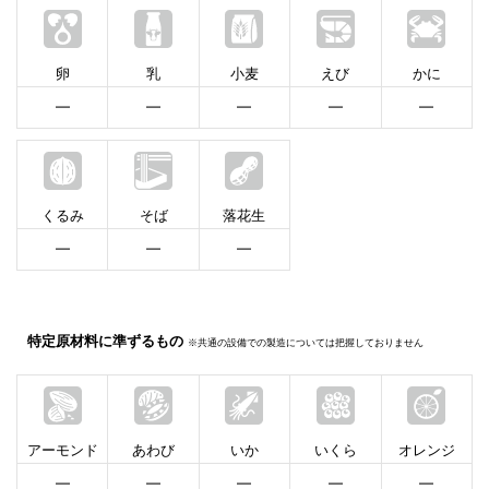
卵
乳
小麦
えび
かに
━
━
━
━
━
くるみ
そば
落花生
━
━
━
特定原材料に準ずるもの
※共通の設備での製造については把握しておりません
アーモンド
あわび
いか
いくら
オレンジ
━
━
━
━
━