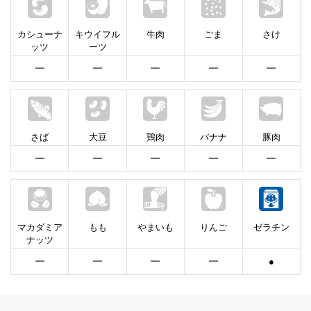
カシューナ
キウイフル
牛肉
ごま
さけ
ッツ
ーツ
━
━
━
━
━
さば
大豆
鶏肉
バナナ
豚肉
━
━
━
━
━
マカダミア
もも
やまいも
りんご
ゼラチン
ナッツ
━
━
━
━
●