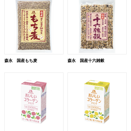
森永 国産もち麦
森永 国産十六雑穀