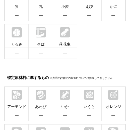
卵
乳
小麦
えび
かに
━
━
━
━
━
くるみ
そば
落花生
━
━
━
特定原材料に準ずるもの
※共通の設備での製造については把握しておりません
アーモンド
あわび
いか
いくら
オレンジ
━
━
━
━
━