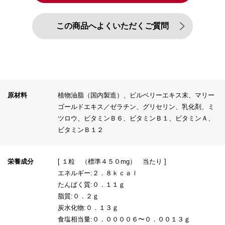
この商品へよくいただくご質問
原材料
植物油脂（国内製造）、ビルベリーエキス末、マリー
ゴールドエキス／ゼラチン、グリセリン、乳化剤、ミ
ツロウ、ビタミンＢ６、ビタミンＢ１、ビタミンＡ、
ビタミンＢ１２
栄養成分
[ １粒 （標準４５０mg） 当たり ]
エネルギー:２．８ｋｃａｌ
たんぱく質:０．１１ｇ
脂質:０．２ｇ
炭水化物:０．１３ｇ
食塩相当量:０．００００６〜０．００１３ｇ