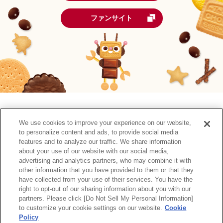
ファンサイト
We use cookies to improve your experience on our website,
to personalize content and ads, to provide social media
features and to analyze our traffic. We share information
about your use of our website with our social media,
森永製菓公式アカウント一覧
advertising and analytics partners, who may combine it with
other information that you have provided to them or that they
have collected from your use of their services. You have the
サイトマップ
RSSの配信について
プライバシーポリシー
right to opt-out of our sharing information about you with our
ウェブアクセシビリティ
ご利用規約
リンク
partners. Please click [Do Not Sell My Personal Information]
to customize your cookie settings on our website.
Cookie
Policy