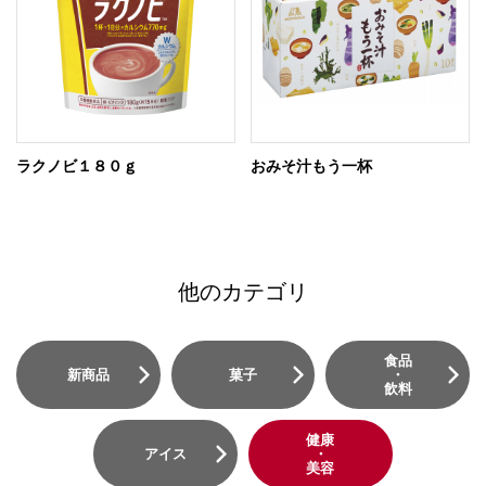
ラクノビ１８０ｇ
おみそ汁もう一杯
他のカテゴリ
食品
新商品
菓子
・
飲料
健康
アイス
・
美容