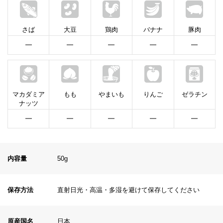
さば
大豆
鶏肉
バナナ
豚肉
━
━
━
━
━
マカダミア
もも
やまいも
りんご
ゼラチン
ナッツ
━
━
━
━
━
内容量
50g
保存方法
直射日光・高温・多湿を避けて保存してください
原産国名
日本