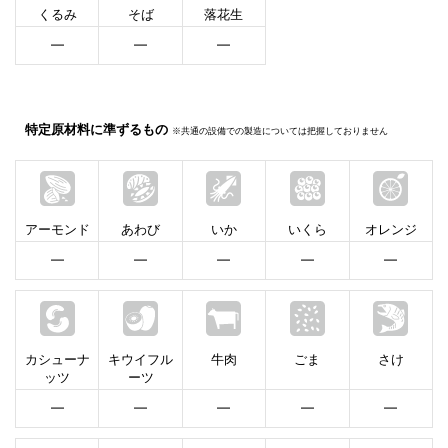
くるみ
そば
落花生
━
━
━
特定原材料に準ずるもの
※共通の設備での製造については把握しておりません
アーモンド
あわび
いか
いくら
オレンジ
━
━
━
━
━
カシューナ
キウイフル
牛肉
ごま
さけ
ッツ
ーツ
━
━
━
━
━