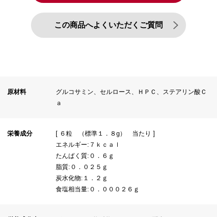
この商品へよくいただくご質問
原材料
グルコサミン、セルロース、ＨＰＣ、ステアリン酸Ｃ
ａ
栄養成分
[ ６粒 （標準１．８g） 当たり ]
エネルギー:７ｋｃａｌ
たんぱく質:０．６ｇ
脂質:０．０２５ｇ
炭水化物:１．２ｇ
食塩相当量:０．０００２６ｇ