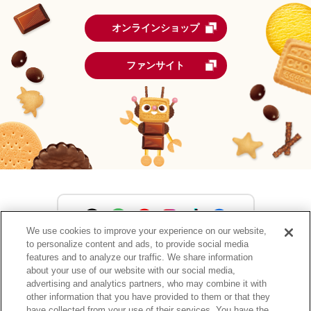
オンラインショップ
ファンサイト
We use cookies to improve your experience on our website,
to personalize content and ads, to provide social media
森永製菓公式アカウント一覧
features and to analyze our traffic. We share information
about your use of our website with our social media,
advertising and analytics partners, who may combine it with
other information that you have provided to them or that they
have collected from your use of their services. You have the