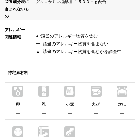
栄養成分表に
グルコサミン塩酸塩:１５００ｍｇ配合
含まれないも
の
アレルギー
● :該当のアレルギー物質を含む
関連情報
━ :該当のアレルギー物質を含まない
▲ :該当のアレルギー物質を含むかを調査中
特定原材料
卵
乳
小麦
えび
かに
━
━
━
━
━