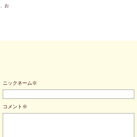
み、お
。
ニックネーム※
コメント※