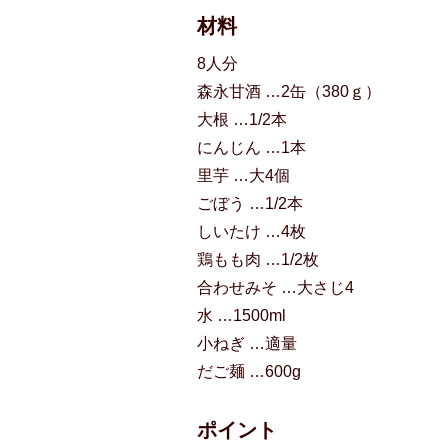
材料
8人分
森永甘酒 …2缶（380ｇ）
大根 …1/2本
にんじん …1本
里芋 …大4個
ごぼう …1/2本
しいたけ …4枚
鶏もも肉 …1/2枚
合わせみそ …大さじ4
水 …1500ml
小ねぎ …適量
だご麺 …600g
ポイント