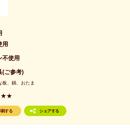
用
使用
ン不使用
(ご参考)
な板、鍋、おたま
★★
印刷する
シェアする