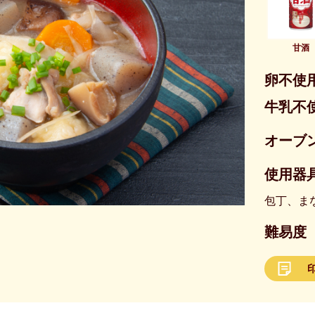
甘酒
卵不使
牛乳不
オーブ
使用器具
包丁、ま
難易度