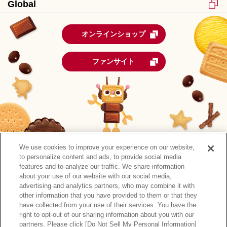
Global
オンラインショップ
ファンサイト
We use cookies to improve your experience on our website,
to personalize content and ads, to provide social media
features and to analyze our traffic. We share information
about your use of our website with our social media,
advertising and analytics partners, who may combine it with
other information that you have provided to them or that they
森永製菓公式アカウント一覧
have collected from your use of their services. You have the
right to opt-out of our sharing information about you with our
サイトマップ
RSSの配信について
プライバシーポリシー
partners. Please click [Do Not Sell My Personal Information]