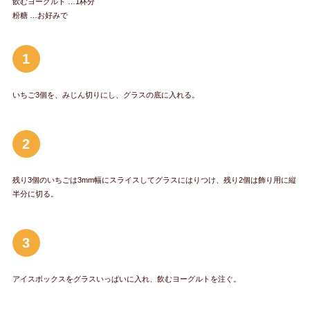
飲むヨーグルト …1杯分
粉糖 …お好みで
1
いちご3個を、みじん切りにし、グラスの底に入れる。
2
残り3個のいちごは3mm幅にスライスしてグラスにはりつけ、残り2個は飾り用に縦
半分に切る。
3
アイスボックスをグラスいっぱいに入れ、飲むヨーグルトを注ぐ。