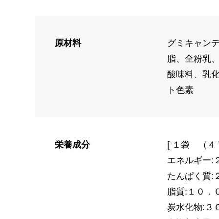
原材料
グミキャン
脂、全粉乳
酸味料、乳
ト色素
栄養成分
[ １袋 （４
エネルギー:
たんぱく質:
脂質:１０．
炭水化物:３