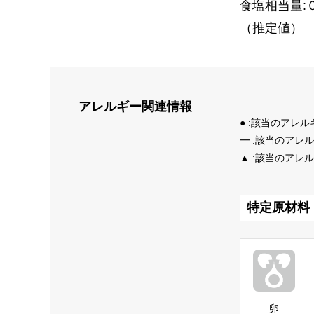
食塩相当量:
（推定値）
アレルギー
関連情報
● :該当のアレ
━ :該当のアレ
▲ :該当のアレ
特定原材料
卵