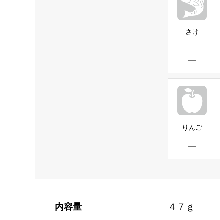
さけ
━
りんご
━
内容量
４７ｇ