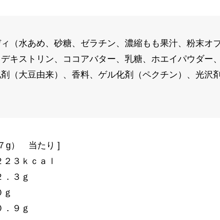
ディ（水あめ、砂糖、ゼラチン、濃縮もも果汁、粉末オ
、デキストリン、ココアバター、乳糖、ホエイパウダー
化剤（大豆由来）、香料、ゲル化剤（ペクチン）、光沢
７g） 当たり ]
２２３ｋｃａｌ
２．３ｇ
０ｇ
０．９ｇ