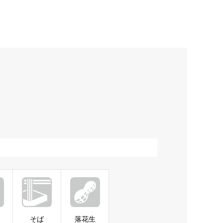
そば
落花生