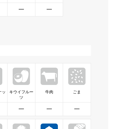
━
━
ナッ
キウイフルー
牛肉
ごま
ツ
━
━
━