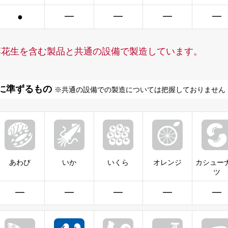
●
━
━
━
━
落花生を含む製品と共通の設備で製造しています。
に準ずるもの
※共通の設備での製造については把握しておりません
あわび
いか
いくら
オレンジ
カシュー
ツ
━
━
━
━
━