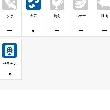
さば
大豆
鶏肉
バナナ
豚肉
━
●
━
━
━
ゼラチン
●