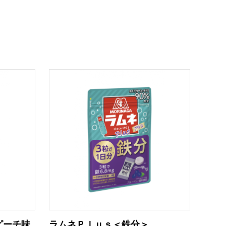
ピーチ味
ラムネＰｌｕｓ＜鉄分＞