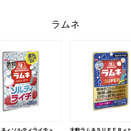
ラムネ
ムネ＜ソルティライチ＞
大粒ラムネＳＵＰＥＲ＜