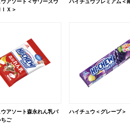
ュウアソート＜サワースウ
ハイチュウプレミアム＜
ＭＩＸ＞
ュウアソート森永れん乳バ
ハイチュウ＜グレープ＞
いちご